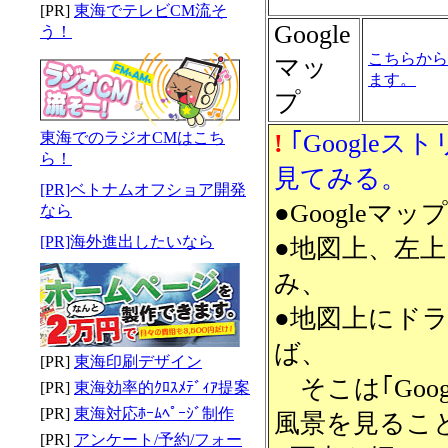
[PR]
東海でテレビCM流そ
Google
う！
こちらから
マッ
ます。
プ
東海でのラジオCMはこち
!
｢Google
ら！
見てみる。
[PR]ベトナムオフショア開発
●Google
なら
[PR]海外進出したいなら
●地図上、左
み、
●地図上にド
ば、
[PR]
東海印刷デザイン
そこは｢Goo
[PR]
東海効率的ｸﾛｽﾒﾃﾞｨｱ提案
[PR]
東海対応ﾎｰﾑﾍﾟｰｼﾞ制作
風景を見るこ
[PR]
アンケート/予約/フォー