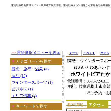
東海地方総合情報サイト・東海地方観光情報、東海地方タウン情報から東海地方生活情報
|
>>
言語選択メニューを表示
チラシ
イベント
ホテル
掲
載
[業態；ウインタースポー
▼
カテゴリーから探す
内
容
ほわいとぴあたかす
観光・旅行・温泉 (4)
が
ホワイトピアたか
お
宿泊 (12)
か
電話番号；0575-72-631
し
ウインタースポーツ (1)
い
住所；岐阜県郡上市高鷲
な
ビジネス (1)
と
※ご予約・お
思
エリア情報 (4)
っ
た
基本情報
アクセス・地図
▼
キーワードで探す