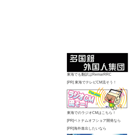
東海でも翻訳はRemarRRC
[PR]
東海でテレビCM流そう！
東海でのラジオCMはこちら！
[PR]ベトナムオフショア開発なら
[PR]海外進出したいなら