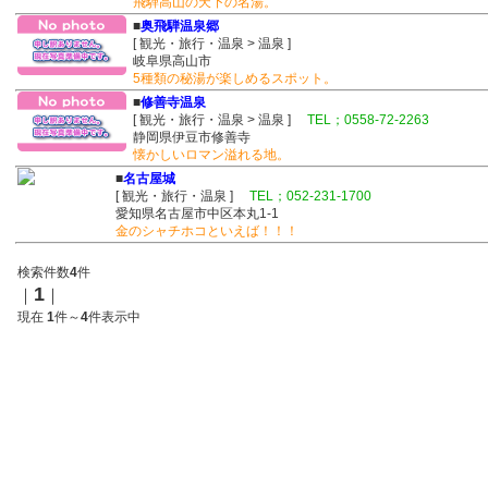
飛騨高山の天下の名湯。
■
奥飛騨温泉郷
[ 観光・旅行・温泉 > 温泉 ]
岐阜県高山市
5種類の秘湯が楽しめるスポット。
■
修善寺温泉
[ 観光・旅行・温泉 > 温泉 ]
TEL；0558-72-2263
静岡県伊豆市修善寺
懐かしいロマン溢れる地。
■
名古屋城
[ 観光・旅行・温泉 ]
TEL；052-231-1700
愛知県名古屋市中区本丸1-1
金のシャチホコといえば！！！
検索件数
4
件
1
｜
｜
現在
1
件～
4
件表示中