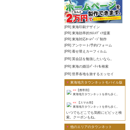
[PR]
東海印刷デザイン
[PR]
東海効率的ｸﾛｽﾒﾃﾞｨｱ提案
[PR]
東海対応ﾎｰﾑﾍﾟｰｼﾞ制作
[PR]
アンケート/予約/フォーム
[PR]
着せ替えカーフィルム
[PR]
英会話を勉強したいなら。
[PR]
東海の婚活ﾊﾟｰﾃｨを検索
[PR]
世界各地を旅するエッセイ
▼
東海地方タウンネットモバイル版
<<
【携帯用】
東海地方タウンネットを持ち歩く。
<<
【スマホ用】
東海地方タウンネットを持ち歩く。
いつでもどこでも気軽にピピッと検
索。クーポンもね。
▼
他のエリアのタウンネット