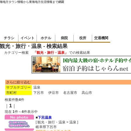
海地方タウン情報から東海地方生活情報まで網羅
チラシ
イベント
ホテル
病院
役所
交通機関
観光・旅行・温泉 - 検索結果
カテゴリー検索
「観光・旅行・温泉」
での検索結果
さらに絞り込む
サブカテゴリー
温泉
市町村
下呂市
伊豆市
名古屋市
高山市
検索件数
4
件
1
｜
｜
現在
1
件～
4
件表示中
■
下呂温泉
[ 観光・旅行・温泉 > 温泉 ]
岐阜県下呂市