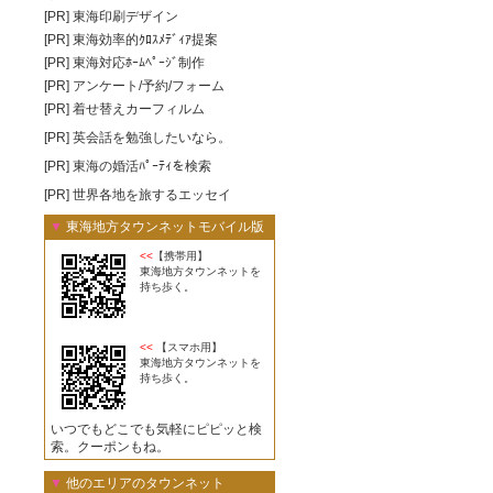
[PR]
東海印刷デザイン
[PR]
東海効率的ｸﾛｽﾒﾃﾞｨｱ提案
[PR]
東海対応ﾎｰﾑﾍﾟｰｼﾞ制作
[PR]
アンケート/予約/フォーム
[PR]
着せ替えカーフィルム
[PR]
英会話を勉強したいなら。
[PR]
東海の婚活ﾊﾟｰﾃｨを検索
[PR]
世界各地を旅するエッセイ
▼
東海地方タウンネットモバイル版
<<
【携帯用】
東海地方タウンネットを
持ち歩く。
<<
【スマホ用】
東海地方タウンネットを
持ち歩く。
いつでもどこでも気軽にピピッと検
索。クーポンもね。
▼
他のエリアのタウンネット